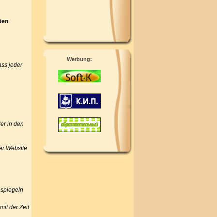
ten
Werbung:
ss jeder
er in den
rer Website
bspiegeln
it der Zeit