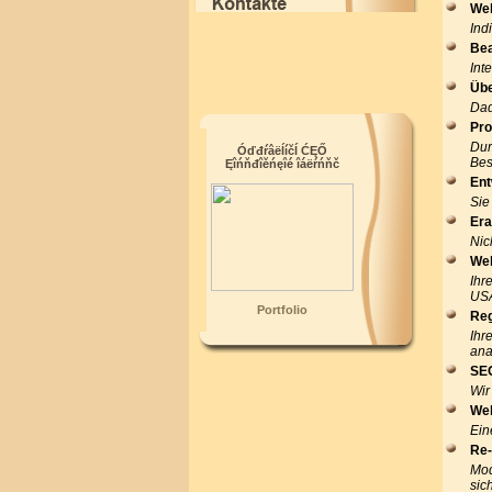
Web
Ind
Bea
Int
Übe
Dad
Pr
Dur
Óďđŕâëĺíčĺ ĆĘŐ
Bes
Ęîńňđîěńęîé îáëŕńňč
Ent
Sie
Era
Nic
We
Ihr
USA
Portfolio
Reg
Ihr
ana
SEO
Wir
Web
Ein
Re-
Mod
sic