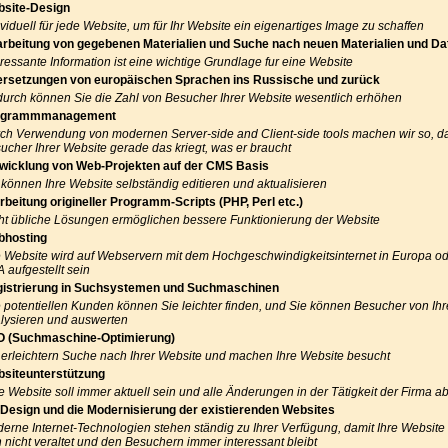
site-Design
ividuell für jede Website, um für Ihr Website ein eigenartiges Image zu schaffen
rbeitung von gegebenen Materialien und Suche nach neuen Materialien und Da
eressante Information ist eine wichtige Grundlage fur eine Website
rsetzungen von europäischen Sprachen ins Russische und zurück
urch können Sie die Zahl von Besucher Ihrer Website wesentlich erhöhen
ogrammmanagement
ch Verwendung von modernen Server-side and Client-side tools machen wir so, da
ucher Ihrer Website gerade das kriegt, was er braucht
wicklung von Web-Projekten auf der CMS Basis
 können Ihre Website selbständig editieren und aktualisieren
rbeitung origineller Programm-Scripts (PHP, Perl etc.)
ht übliche Lösungen ermöglichen bessere Funktionierung der Website
bhosting
e Website wird auf Webservern mit dem Hochgeschwindigkeitsinternet in Europa od
 aufgestellt sein
istrierung in Suchsystemen und Suchmaschinen
e potentiellen Kunden können Sie leichter finden, und Sie können Besucher von Ih
lysieren und auswerten
 (Suchmaschine-Optimierung)
 erleichtern Suche nach Ihrer Website und machen Ihre Website besucht
siteunterstützung
e Website soll immer aktuell sein und alle Änderungen in der Tätigkeit der Firma a
Design und die Modernisierung der existierenden Websites
erne Internet-Technologien stehen ständig zu Ihrer Verfügung, damit Ihre Website m
h nicht veraltet und den Besuchern immer interessant bleibt