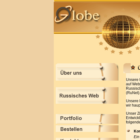
Ü
Unsere 
auf Web-
Russisc
(RuNet)
Unsere F
wir haup
Unser Zi
Entwickl
folgend
Kon
Ein